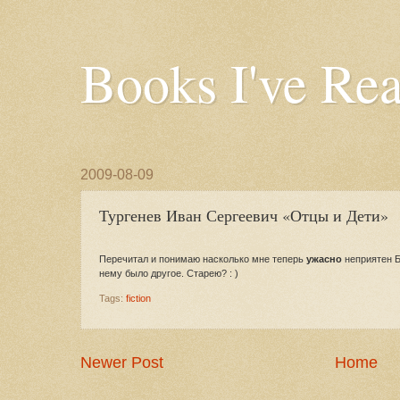
Books I've Re
2009-08-09
Тургенев Иван Сергеевич «Отцы и Дети»
Перечитал и понимаю насколько мне теперь
ужасно
неприятен Б
нему было другое. Старею? : )
Tags:
fiction
Newer Post
Home