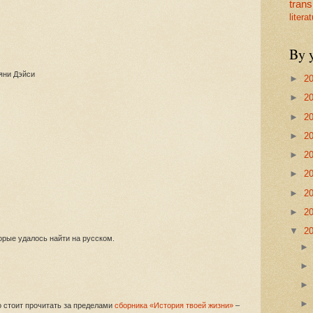
trans
litera
By 
яни Дэйси
►
2
►
2
►
2
►
2
►
2
►
2
►
2
►
2
▼
2
орые удалось найти на русском.
о стоит прочитать за пределами
сборника «История твоей жизни»
–