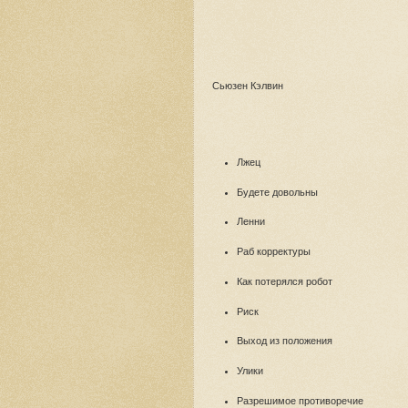
Сьюзен Кэлвин
Лжец
Будете довольны
Ленни
Раб корректуры
Как потерялся робот
Риск
Выход из положения
Улики
Разрешимое противоречие