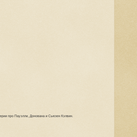
ерии про Пауэлли, Донована и Сьюзен Кэлвин.