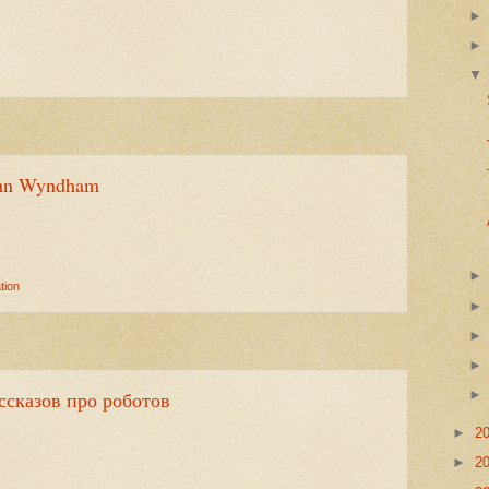
John Wyndham
tion
ссказов про роботов
►
2
►
2