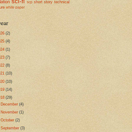
sci-fi
lation
short story
technical
scp
ture
white paper
year
026
(2)
025
(4)
024
(1)
023
(7)
022
(8)
021
(10)
020
(10)
019
(14)
018
(29)
►
December
(4)
►
November
(1)
►
October
(2)
►
September
(3)