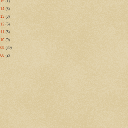
015
(1)
014
(6)
013
(8)
012
(5)
011
(8)
010
(9)
009
(39)
008
(2)