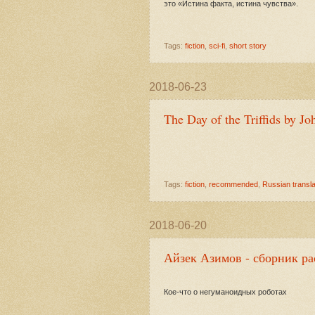
это «Истина факта, истина чувства».
Tags:
fiction
,
sci-fi
,
short story
2018-06-23
The Day of the Triffids by 
Tags:
fiction
,
recommended
,
Russian transla
2018-06-20
Айзек Азимов - сборник ра
Кое-что о негуманоидных роботах