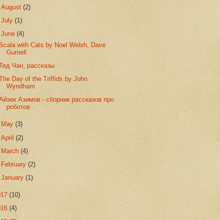
►
August
(2)
►
July
(1)
▼
June
(4)
Scala with Cats by Noel Welsh, Dave
Gurnell
Тед Чан, рассказы
The Day of the Triffids by John
Wyndham
Айзек Азимов - сборник рассказов про
роботов
►
May
(3)
►
April
(2)
►
March
(4)
►
February
(2)
►
January
(1)
017
(10)
016
(4)