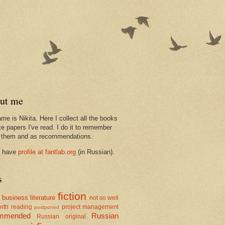
ut me
me is Nikita. Here I collect all the books
te papers I've read. I do it to remember
 them and as recommendations.
I have
profile at fantlab.org
(in Russian).
s
fiction
business literature
g
not so well
orth reading
project management
postponed
ommended
Russian
Russian original