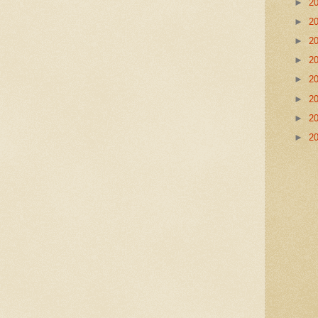
►
2
►
2
►
2
►
2
►
2
►
2
►
2
►
2