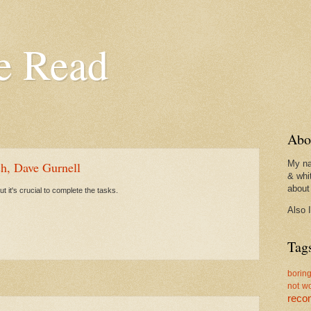
e Read
Abo
My na
sh, Dave Gurnell
& whi
about
it's crucial to complete the tasks.
Also 
Tag
borin
not w
rec