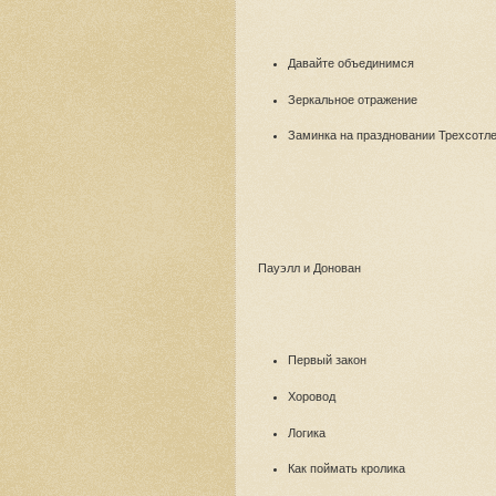
Давайте объединимся
Зеркальное отражение
Заминка на праздновании Трехсотл
Пауэлл и Донован
Первый закон
Хоровод
Логика
Как поймать кролика