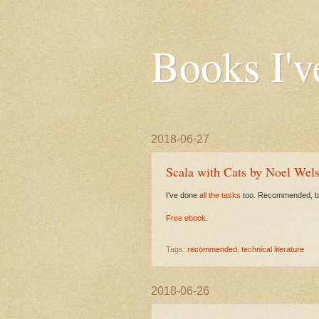
Books I'v
2018-06-27
Scala with Cats by Noel Wel
I've done
all the tasks
too. Recommended, but 
Free ebook
.
Tags:
recommended
,
technical literature
2018-06-26